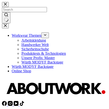
Skip
to
content
No
results
Workwear Themen
Arbeitskleidung
Handwerker Welt
Sicherheitsschuhe
Produkttests & Technologien
Unsere Profis: Master
Würth MODYF Backstage
Würth MODYF Backstage
Online Shop