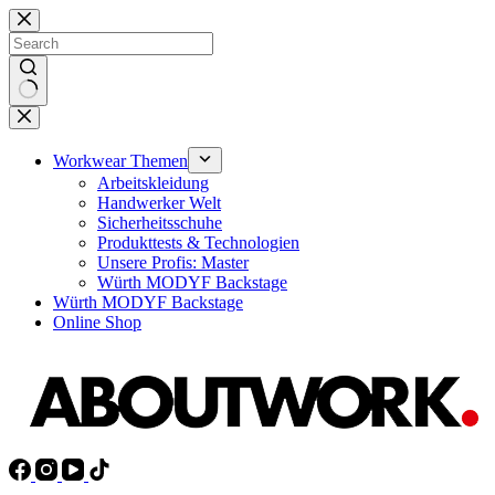
Skip
to
content
No
results
Workwear Themen
Arbeitskleidung
Handwerker Welt
Sicherheitsschuhe
Produkttests & Technologien
Unsere Profis: Master
Würth MODYF Backstage
Würth MODYF Backstage
Online Shop