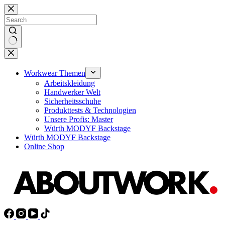
Skip
to
content
No
results
Workwear Themen
Arbeitskleidung
Handwerker Welt
Sicherheitsschuhe
Produkttests & Technologien
Unsere Profis: Master
Würth MODYF Backstage
Würth MODYF Backstage
Online Shop