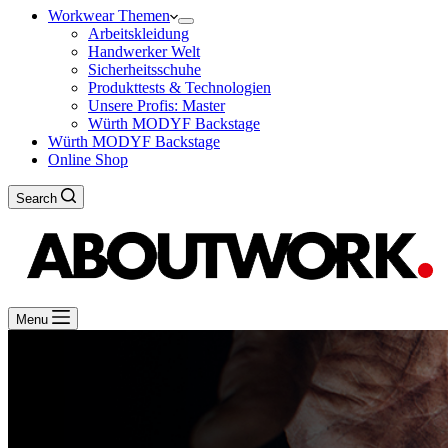
Workwear Themen
Arbeitskleidung
Handwerker Welt
Sicherheitsschuhe
Produkttests & Technologien
Unsere Profis: Master
Würth MODYF Backstage
Würth MODYF Backstage
Online Shop
Search
Menu